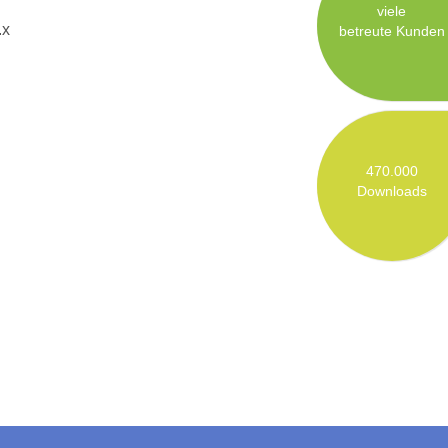
viele
.x
betreute Kunden
470.000
Downloads